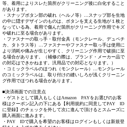
等、着用によりスレた箇所がクリーニング後に白化すること
があります。
・スナップボタン部の破れ（ヘルノ等）…スナップ部を生地
の中に隠すデザインのものは、ボタンを支える生地が１枚と
なっている為、着用で傷んだ箇所がクリーニング作用でキズ
や破れに至る場合があります。
・ファスナーの取っ手・取付金具（モンクレール、デュペチ
カ、タトラス等）…ファスナーやファスナー取っ手は使用に
より消耗や痛みが生じやすく、クリーニング作用で破損に至
る場合があります。（補修の際は、ブランド・メーカー品で
の対応はできかねます。汎用品での対応となります。）
・コミックラベルのほつれ（モンクレール）…モンクレール
のコミックラベルは、取り付けの縫いしろが浅くクリーニン
グ作用でほつれる場合があります。
■決済画面での注意点
・ゲストとして購入もしくはAmazon PAYをお選びのお客
様はクーポン記入の下にある【利用規約に同意してPAY ID
に登録】のチェックを外して次に進んで頂けるとスムーズに
購入画面に進みます。
・PAY IDで購入を希望のお客様はログインもしくは新規登