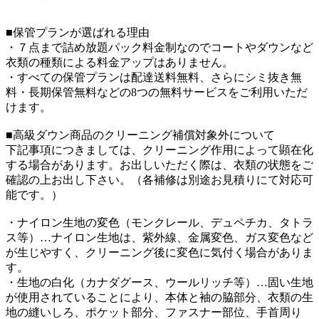
■保管プランが選ばれる理由
・７点まで詰め放題パック料金制なのでコートやダウンなど
衣類の種類による料金アップはありません。
・すべての保管プランは配達送料無料、さらにシミ抜き無
料・長期保管無料などの8つの無料サービスをご利用いただ
けます。
■高級ダウン商品のクリーニング補償対象外について
下記事項につきましては、クリーニング作用によって顕在化
する場合があります。お出しいただく際は、衣類の状態をご
確認の上お出し下さい。（各補修は別途お見積りにて対応可
能です。）
・ナイロン生地の変色（モンクレール、デュペチカ、タトラ
ス等）…ナイロン生地は、紫外線、金属変色、ガス変色など
が生じやすく、クリーニング後に変色に気付く場合がありま
す。
・生地の白化（カナダグース、ウールリッチ等）…固い生地
が使用されていることにより、本体と袖の脇部分、衣類の生
地の縫いしろ、ポケット部分、ファスナー部位、手首周り