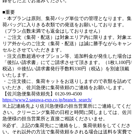
録をした上でお進みください。
■重要
・本プランは原則、集荷バッグ単位での管理となります。集
荷バッグに入りきる衣類での発送をお願いしております。
（プラン点数未満でも返金はしておりません）
・ご注文（集荷・配送）は対象エリア内に限ります。対象エ
リア外からのご注文（集荷・配送）は誠に勝手ながらキャン
セルとさせていただきます。
・注文点数超過やオプション等、追加料金が発生した場合は
「後払い請求書」にてご請求させて頂きます。（1枚1,100円/
税込）※後払い請求書発行手数料330円（税込）を別途頂戴
いたします。
・ご注文後に、集荷キットをお送りしますので衣類を詰めて
いただき、佐川急便に集荷依頼のご連絡をお願いします。
【佐川急便集荷依頼先】0120-99-4500
https://www2.sagawa-exp.co.jp/branch_search/
※上記連絡先より佐川急便様の担当営業所にご連絡してくだ
さい。クリーニング集荷の日程と時間に関しましては、佐川
急便様の担当営業所と直接ご相談くださいませ。
※必ず、上記の集荷先にご連絡をし、集荷依頼をしてくださ
い。それ以外の方法で集荷依頼をされる場合は送料を実費で