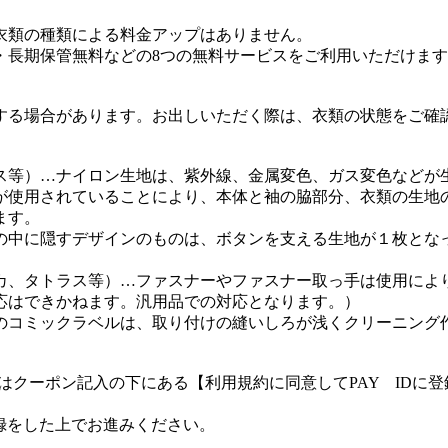
衣類の種類による料金アップはありません。
・長期保管無料などの8つの無料サービスをご利用いただけま
する場合があります。お出しいただく際は、衣類の状態をご確
ス等）…ナイロン生地は、紫外線、金属変色、ガス変色などが
が使用されていることにより、本体と袖の脇部分、衣類の生地
ます。
の中に隠すデザインのものは、ボタンを支える生地が１枚とな
カ、タトラス等）…ファスナーやファスナー取っ手は使用によ
応はできかねます。汎用品での対応となります。）
のコミックラベルは、取り付けの縫いしろが浅くクリーニング
客様はクーポン記入の下にある【利用規約に同意してPAY ID
登録をした上でお進みください。