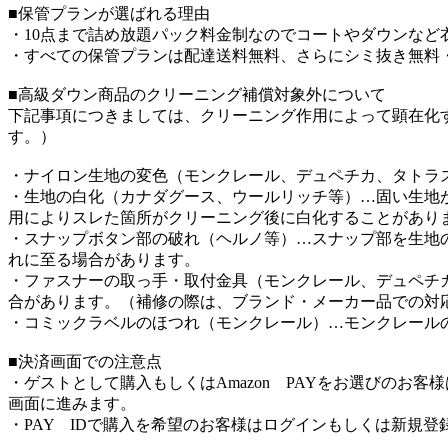
■保管プランが選ばれる理由
・10点まで詰め放題パック料金制なのでコートやダウンなど
・すべての保管プランは配達送料無料、さらにシミ抜き無料
■高級ダウン商品のクリーニング補償対象外について
下記事項につきましては、クリーニング作用によって顕在化
す。）
・ナイロン生地の変色（モンクレール、デュペチカ、タトラ
・生地の白化（カナダグース、ウールリッチ等）…固い生地
用によりスレた箇所がクリーニング後に白化することがあり
・スナップボタン部の破れ（ヘルノ等）…スナップ部を生地
れに至る場合があります。
・ファスナーの取っ手・取付金具（モンクレール、デュペチ
合があります。（補修の際は、ブランド・メーカー品での対
・コミックラベルのほつれ（モンクレール）…モンクレール
■決済画面での注意点
・ゲストとして購入もしくはAmazon PAYをお選びのお
画面に進みます。
・PAY IDで購入を希望のお客様はログインもしくは新規