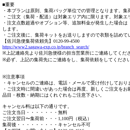
■重要
・本プランは原則、集荷バッグ単位での管理となります。集
・ご注文（集荷・配送）は対象エリア内に限ります。対象エ
・注文点数超過やオプション等、追加料金が発生した場合は「後
します。
・ご注文後に、集荷キットをお送りしますので衣類を詰めて
【佐川急便集荷依頼先】0120-99-4500
https://www2.sagawa-exp.co.jp/branch_search/
※上記連絡先より佐川急便様の担当営業所にご連絡してくだ
※必ず、上記の集荷先にご連絡をし、集荷依頼をしてくださ
※注意事項
・キャンセルのご連絡は、電話・メールで受け付けしており
・ご注文時に間違いがあった場合は再度、新しくご注文をお
品目・枚数・納期にはくれぐれもご注意下さい。
キャンセル料は以下の通りです。
ご注文当日・・・・・・・無料
ご注文翌日〜集荷前・・・1,100円（税込）
集荷後・・・・・・・・・キャンセル不可