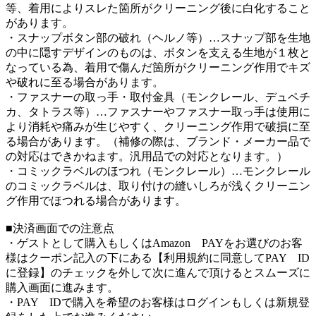
等、着用によりスレた箇所がクリーニング後に白化すること
があります。
・スナップボタン部の破れ（ヘルノ等）…スナップ部を生地
の中に隠すデザインのものは、ボタンを支える生地が１枚と
なっている為、着用で傷んだ箇所がクリーニング作用でキズ
や破れに至る場合があります。
・ファスナーの取っ手・取付金具（モンクレール、デュペチ
カ、タトラス等）…ファスナーやファスナー取っ手は使用に
より消耗や痛みが生じやすく、クリーニング作用で破損に至
る場合があります。（補修の際は、ブランド・メーカー品で
の対応はできかねます。汎用品での対応となります。）
・コミックラベルのほつれ（モンクレール）…モンクレール
のコミックラベルは、取り付けの縫いしろが浅くクリーニン
グ作用でほつれる場合があります。
■決済画面での注意点
・ゲストとして購入もしくはAmazon PAYをお選びのお客
様はクーポン記入の下にある【利用規約に同意してPAY ID
に登録】のチェックを外して次に進んで頂けるとスムーズに
購入画面に進みます。
・PAY IDで購入を希望のお客様はログインもしくは新規登