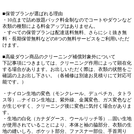
■保管プランが選ばれる理由
・10点まで詰め放題パック料金制なのでコートやダウンなど
衣類の種類による料金アップはありません。
・すべての保管プランは配達送料無料、さらにシミ抜き無
料・長期保管無料などの8つの無料サービスをご利用いただ
けます。
■高級ダウン商品のクリーニング補償対象外について
下記事項につきましては、クリーニング作用によって顕在化
する場合があります。お出しいただく際は、衣類の状態をご
確認の上お出し下さい。（各補修は別途お見積りにて対応可
能です。）
・ナイロン生地の変色（モンクレール、デュペチカ、タトラ
ス等）…ナイロン生地は、紫外線、金属変色、ガス変色など
が生じやすく、クリーニング後に変色に気付く場合がありま
す。
・生地の白化（カナダグース、ウールリッチ等）…固い生地
が使用されていることにより、本体と袖の脇部分、衣類の生
地の縫いしろ、ポケット部分、ファスナー部位、手首周り