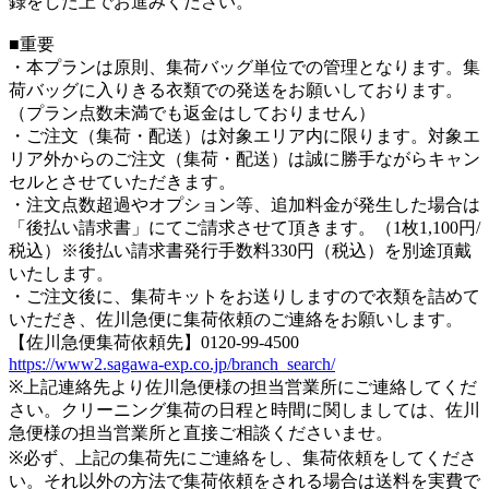
録をした上でお進みください。
■重要
・本プランは原則、集荷バッグ単位での管理となります。集
荷バッグに入りきる衣類での発送をお願いしております。
（プラン点数未満でも返金はしておりません）
・ご注文（集荷・配送）は対象エリア内に限ります。対象エ
リア外からのご注文（集荷・配送）は誠に勝手ながらキャン
セルとさせていただきます。
・注文点数超過やオプション等、追加料金が発生した場合は
「後払い請求書」にてご請求させて頂きます。（1枚1,100円/
税込）※後払い請求書発行手数料330円（税込）を別途頂戴
いたします。
・ご注文後に、集荷キットをお送りしますので衣類を詰めて
いただき、佐川急便に集荷依頼のご連絡をお願いします。
【佐川急便集荷依頼先】0120-99-4500
https://www2.sagawa-exp.co.jp/branch_search/
※上記連絡先より佐川急便様の担当営業所にご連絡してくだ
さい。クリーニング集荷の日程と時間に関しましては、佐川
急便様の担当営業所と直接ご相談くださいませ。
※必ず、上記の集荷先にご連絡をし、集荷依頼をしてくださ
い。それ以外の方法で集荷依頼をされる場合は送料を実費で